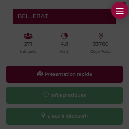
BELLEBAT



271
4.8
33760
habitants
Km2
Code Postal

Présentation rapide
r
Infos pratiques

Lieux à découvrir