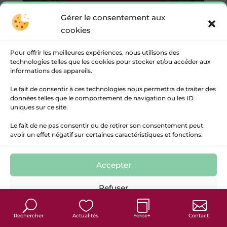
Gérer le consentement aux
cookies
Page 3 sur 3
«
1
2
3
Pour offrir les meilleures expériences, nous utilisons des
technologies telles que les cookies pour stocker et/ou accéder aux
informations des appareils.
© 2017 / 2026 Communauté des Communes Rurales
Le fait de consentir à ces technologies nous permettra de traiter des
de l’Entre-Deux-Mers
données telles que le comportement de navigation ou les ID
uniques sur ce site.
Le fait de ne pas consentir ou de retirer son consentement peut
avoir un effet négatif sur certaines caractéristiques et fonctions.
Accepter
Refuser
Politique de cookies
Politique de confidentialité
Mentions Légales
Rechercher
Actualités
Force+
Contact