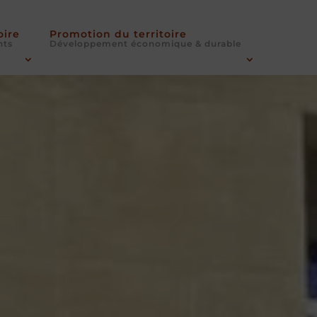
oire
Promotion du territoire
nts
Développement économique & durable