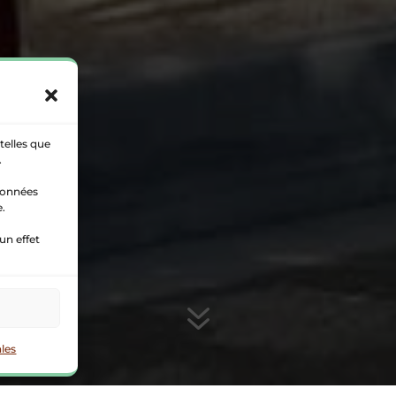
telles que
.
 données
e.
un effet
7
les