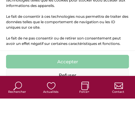
technologies telles que les cookies pour stocker et/ou accéder aux
informations des appareils.
Le fait de consentir à ces technologies nous permettra de traiter des
données telles que le comportement de navigation ou les ID
uniques sur ce site.
Le fait de ne pas consentir ou de retirer son consentement peut
avoir un effet négatif sur certaines caractéristiques et fonctions.
Accepter
7
Refuser
Politique de cookies
Politique de confidentialité
Mentions Légales
Rechercher
Actualités
Force+
Contact
France services