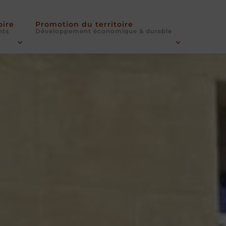
oire
Promotion du territoire
nts
Développement économique & durable