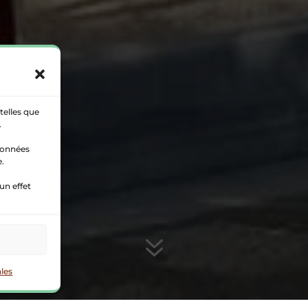
telles que
.
 données
e.
un effet
7
les