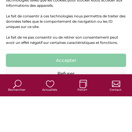
technologies telles que les cookies pour stocker et/ou accéder aux
informations des appareils.
Le fait de consentir à ces technologies nous permettra de traiter des
données telles que le comportement de navigation ou les ID
uniques sur ce site.
Le fait de ne pas consentir ou de retirer son consentement peut
avoir un effet négatif sur certaines caractéristiques et fonctions.
Accepter
7
Refuser
Politique de cookies
Politique de confidentialité
Mentions Légales
Rechercher
Actualités
Force+
Contact
France services