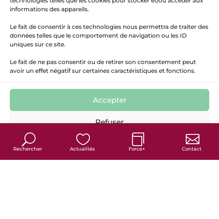
technologies telles que les cookies pour stocker et/ou accéder aux
informations des appareils.
Le fait de consentir à ces technologies nous permettra de traiter des
données telles que le comportement de navigation ou les ID
uniques sur ce site.
Le fait de ne pas consentir ou de retirer son consentement peut
avoir un effet négatif sur certaines caractéristiques et fonctions.
Accepter
7
Refuser
Politique de cookies
Politique de confidentialité
Mentions Légales
Rechercher
Actualités
Force+
Contact
France services