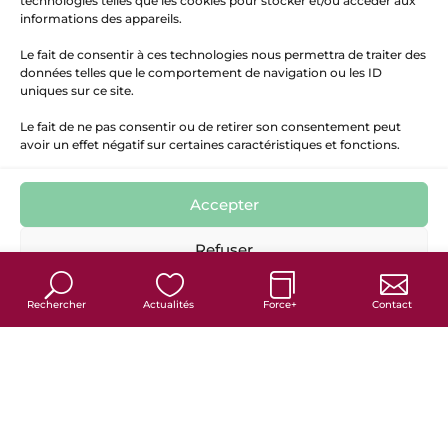
technologies telles que les cookies pour stocker et/ou accéder aux
informations des appareils.
Le fait de consentir à ces technologies nous permettra de traiter des
données telles que le comportement de navigation ou les ID
uniques sur ce site.
Le fait de ne pas consentir ou de retirer son consentement peut
avoir un effet négatif sur certaines caractéristiques et fonctions.
Accepter
7
Refuser
Politique de cookies
Politique de confidentialité
Mentions Légales
Rechercher
Actualités
Force+
Contact
France services