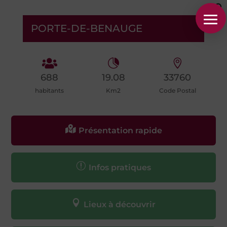
PORTE-DE-BENAUGE



688
19.08
33760
habitants
Km2
Code Postal

Présentation rapide
r
Infos pratiques

Lieux à découvrir