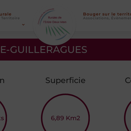
Rurale
Bouger sur le territ
 Territoire
Associations, Évèneme
DE-GUILLERAGUES
on
Superficie
C
ts
6,89
Km2