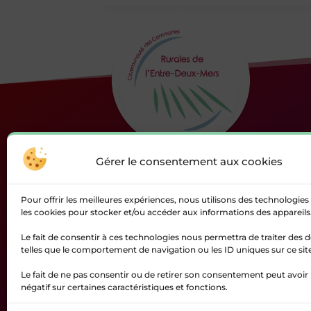
CESSAC
CLEYRAC
COIRAC
COURPIAC
Gérer le consentement aux cookies
Située à l’est du département de la Gironde, la
Communauté des Communes Rurales de
COURS-DE-MONSÉGUR
Pour offrir les meilleures expériences, nous utilisons des technologies 
l’Entre-Deux-Mers regroupe 49 communes et
les cookies pour stocker et/ou accéder aux informations des appareils
présente une superficie de 446,2 km2 pour
Le fait de consentir à ces technologies nous permettra de traiter des
COUTURES-SUR-DROT
16543 habitants.
telles que le comportement de navigation ou les ID uniques sur ce sit
Le fait de ne pas consentir ou de retirer son consentement peut avoir 
DAUBÈZE
négatif sur certaines caractéristiques et fonctions.