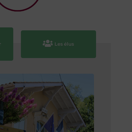

r
Les élus