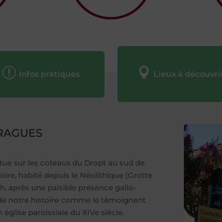
r

Infos pratiques
Lieux à découvri
ERAGUES
e sur les coteaux du Dropt au sud de
oire, habité depuis le Néolithique (Grotte
h, après une paisible présence gallo-
if de notre histoire comme le témoignent
 église paroissiale du XIVe siècle.