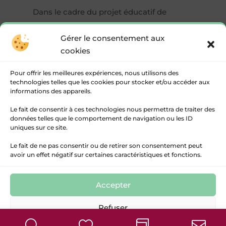
Dans le cadre du projet éducatif de
territoire, la Communauté des
Gérer le consentement aux
Communes Rurales de l’Entre-Deux-Mers
cookies
souhaite recenser les avis des familles
dans le cadre des modes de garde de
Pour offrir les meilleures expériences, nous utilisons des
leurs enfants.
technologies telles que les cookies pour stocker et/ou accéder aux
informations des appareils.
Que vous fréquentiez ou non nos
Le fait de consentir à ces technologies nous permettra de traiter des
structures, n’hésitez pas à répondre au
données telles que le comportement de navigation ou les ID
questionnaire qui suit avant le 15 février
uniques sur ce site.
2026 ou bien, à le partager.
Le fait de ne pas consentir ou de retirer son consentement peut
avoir un effet négatif sur certaines caractéristiques et fonctions.
Lien vers le formulaire
Accepter
© 2017 / 2026 Communauté des Communes Rurales
de l’Entre-Deux-Mers
Refuser