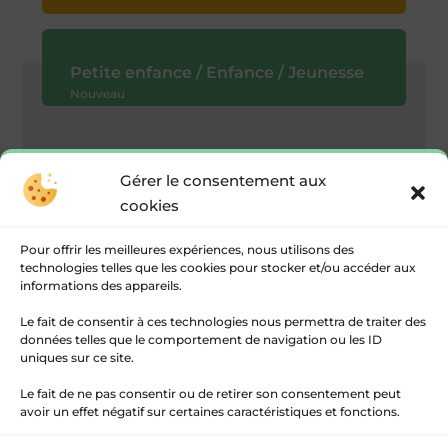
Petite enfance / Enfance / Jeunesse
Nouveau
PayFiP
vous permet de payer vos factures
Gérer le consentement aux
publiques (hors impôts) 24h/24, 7j/7, en toute
cookies
sécurité.
Pour offrir les meilleures expériences, nous utilisons des
Cet outil de la Direction Générale des
technologies telles que les cookies pour stocker et/ou accéder aux
finances met à disposition ce site pour
informations des appareils.
faciliter le paiement des créances publiques.
Le fait de consentir à ces technologies nous permettra de traiter des
données telles que le comportement de navigation ou les ID
uniques sur ce site.
Payer mes factures publiques
Le fait de ne pas consentir ou de retirer son consentement peut
avoir un effet négatif sur certaines caractéristiques et fonctions.