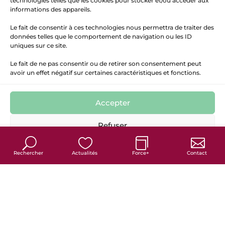
technologies telles que les cookies pour stocker et/ou accéder aux
informations des appareils.
Le fait de consentir à ces technologies nous permettra de traiter des
données telles que le comportement de navigation ou les ID
uniques sur ce site.
Le fait de ne pas consentir ou de retirer son consentement peut
avoir un effet négatif sur certaines caractéristiques et fonctions.
Accepter
7
Refuser
Politique de cookies
Politique de confidentialité
Mentions Légales
Rechercher
Actualités
Force+
Contact
France services