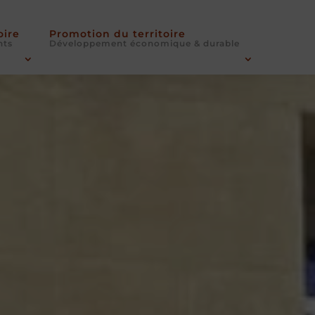
oire
Promotion du territoire
nts
Développement économique & durable