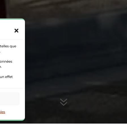
telles que
.
 données
e.
un effet
7
les