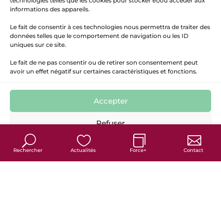
technologies telles que les cookies pour stocker et/ou accéder aux
informations des appareils.
Le fait de consentir à ces technologies nous permettra de traiter des
données telles que le comportement de navigation ou les ID
uniques sur ce site.
Le fait de ne pas consentir ou de retirer son consentement peut
avoir un effet négatif sur certaines caractéristiques et fonctions.
Accepter
7
Refuser
Politique de cookies
Politique de confidentialité
Mentions Légales
Rechercher
Actualités
Force+
Contact
France services