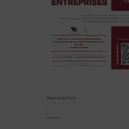
Business
Représentant
Email
*
Prénom