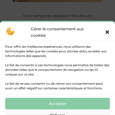
Il est temps de préparer l’été de vos
enfants avec les accueils de loisirs de la
Gérer le consentement aux
CdC Rurales de l’Entre-Deux-Mers.
cookies
L’arbre à Paumes et Les Tortues 2 Mers
Pour offrir les meilleures expériences, nous utilisons des
vous préparent un programme du
technologies telles que les cookies pour stocker et/ou accéder aux
tonnerre !
informations des appareils.
Le fait de consentir à ces technologies nous permettra de traiter des
Vous pouvez dès maintenant inscrire vos
données telles que le comportement de navigation ou les ID
enfants pour l’été 2023.
uniques sur ce site.
Le fait de ne pas consentir ou de retirer son consentement peut
Télécharger :
Fiche d'inscription aux
avoir un effet négatif sur certaines caractéristiques et fonctions.
accueils de loisirs - Vacances
Accepter
© 2017 / 2026 Communauté des Communes Rurales
de l’Entre-Deux-Mers