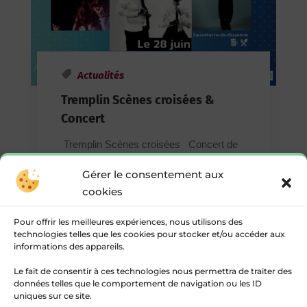
Actualités
Tremplin Scènes croisées &
Concert
Tremplin Scènes croisées Concert de
Moji x Sboy & Larizz 1ère partie de
Gérer le consentement aux
soirée >> 19h Ouverture ! 👉 Tremplin
cookies
scènes croisées >> Scène gratuite en
extérieur Découvrez la...
Pour offrir les meilleures expériences, nous utilisons des
technologies telles que les cookies pour stocker et/ou accéder aux
informations des appareils.
LIRE L'ARTICLE
Le fait de consentir à ces technologies nous permettra de traiter des
données telles que le comportement de navigation ou les ID
uniques sur ce site.
Page 3 sur